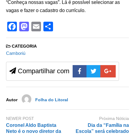
“Conheça nossas vagas”. Lá é possível selecionar as
vagas e fazer o cadastro do currículo.
F
M
E
S
a
a
m
h
c
st
ail
ar
CATEGORIA
e
o
e
Camboriú
b
d
Compartilhar com
o
o
o
n
k
Autor
Folha do Litoral
NEWER POST
Próxima Nóticia
Coronel Aldo Baptista
Dia da “Família na
Neto é o novo diretor da
Escola” será celebrado