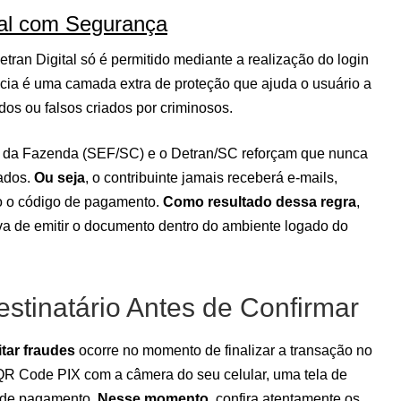
tal com Segurança
etran Digital só é permitido mediante a realização do login
ncia é uma camada extra de proteção que ajuda o usuário a
ados ou falsos criados por criminosos.
do da Fazenda (SEF/SC) e o Detran/SC reforçam que nunca
vados.
Ou seja
, o contribuinte jamais receberá e-mails,
 o código de pagamento.
Como resultado dessa regra
,
iva de emitir o documento dentro do ambiente logado do
stinatário Antes de Confirmar
itar fraudes
ocorre no momento de finalizar a transação no
o QR Code PIX com a câmera do seu celular, uma tela de
o de pagamento.
Nesse momento
, confira atentamente os