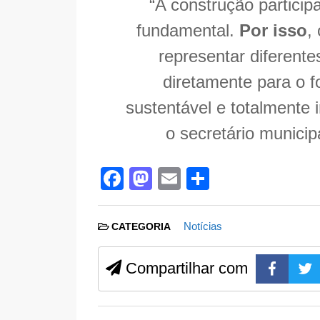
“A construção particip
fundamental.
Por isso
,
representar diferent
diretamente para o f
sustentável e totalmente 
o secretário municip
F
M
E
S
a
a
m
h
c
st
ail
ar
Notícias
CATEGORIA
e
o
e
b
d
Compartilhar com
o
o
o
n