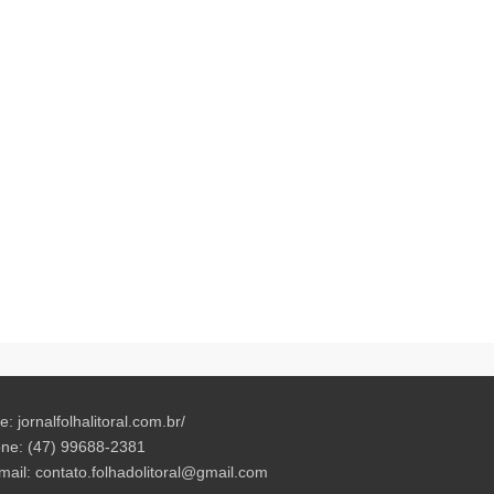
te: jornalfolhalitoral.com.br/
ne: (47) 99688-2381
mail:
contato.folhadolitoral@gmail.com