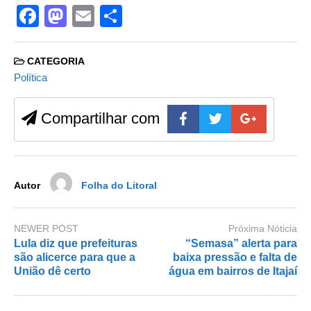
F
M
E
S
a
a
m
h
c
st
ail
ar
CATEGORIA
e
o
e
Política
b
d
Compartilhar com
o
o
o
n
k
Autor
Folha do Litoral
NEWER POST
Próxima Nóticia
Lula diz que prefeituras
“Semasa” alerta para
são alicerce para que a
baixa pressão e falta de
União dê certo
água em bairros de Itajaí