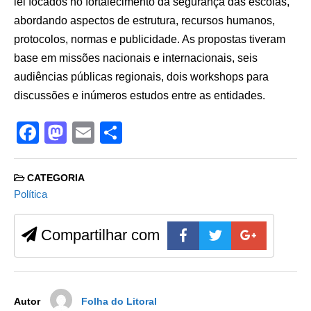
lei focados no fortalecimento da segurança das escolas,
abordando aspectos de estrutura, recursos humanos,
protocolos, normas e publicidade. As propostas tiveram
base em missões nacionais e internacionais, seis
audiências públicas regionais, dois workshops para
discussões e inúmeros estudos entre as entidades.
F
M
E
S
a
a
m
h
c
st
ail
ar
CATEGORIA
e
o
e
Política
b
d
Compartilhar com
o
o
o
n
k
Autor
Folha do Litoral