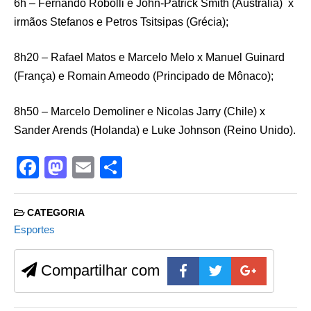
6h – Fernando Robolli e John-Patrick Smith (Austrália) x
irmãos Stefanos e Petros Tsitsipas (Grécia);
8h20 – Rafael Matos e Marcelo Melo x Manuel Guinard
(França) e Romain Ameodo (Principado de Mônaco);
8h50 – Marcelo Demoliner e Nicolas Jarry (Chile) x
Sander Arends (Holanda) e Luke Johnson (Reino Unido).
F
M
E
S
a
a
m
h
c
st
ail
ar
CATEGORIA
e
o
e
Esportes
b
d
Compartilhar com
o
o
o
n