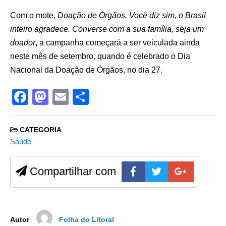
Com o mote,
Doação de Órgãos. Você diz sim, o Brasil
inteiro agradece. Converse com a sua família, seja um
doador
, a campanha começará a ser veiculada ainda
neste mês de setembro, quando é celebrado o Dia
Nacional da Doação de Órgãos, no dia 27.
F
M
E
S
a
a
m
h
c
st
ail
ar
CATEGORIA
e
o
e
Saúde
b
d
Compartilhar com
o
o
o
n
k
Autor
Folha do Litoral