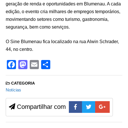
geração de renda e oportunidades em Blumenau. A cada
edição, o evento cria milhares de empregos temporários,
movimentando setores como turismo, gastronomia,
segurança, bem como serviços.
O Sine Blumenau fica localizado na rua Alwin Schrader,
44, no centro.
F
M
E
S
a
a
m
h
c
st
ail
ar
CATEGORIA
e
o
e
Notícias
b
d
Compartilhar com
o
o
o
n