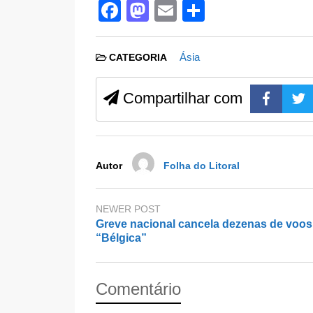
F
M
E
S
a
a
m
h
c
st
ail
ar
Ásia
CATEGORIA
e
o
e
b
d
Compartilhar com
o
o
o
n
k
Autor
Folha do Litoral
NEWER POST
Greve nacional cancela dezenas de voos
“Bélgica”
Comentário