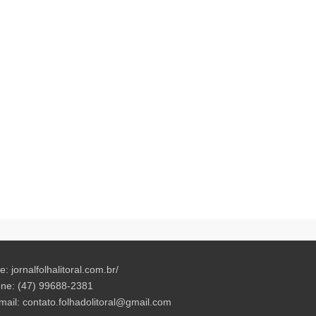
te: jornalfolhalitoral.com.br/
ne: (47) 99688-2381
mail:
contato.folhadolitoral@gmail.com