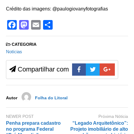
Crédito das imagens: @paulogiovanyfotografias
F
M
E
S
a
a
m
h
c
st
ail
ar
CATEGORIA
e
o
e
Notícias
b
d
Compartilhar com
o
o
o
n
k
Autor
Folha do Litoral
NEWER POST
Próxima Nóticia
Penha prepara cadastro
“Legado Arquitetônico”:
no programa Federal
Projeto imobiliário de alto