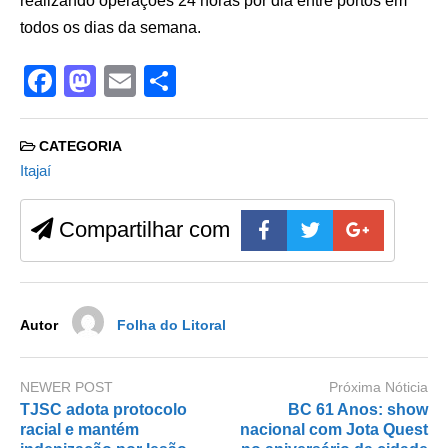
realizando operações 24 horas por dia entre portos em
todos os dias da semana.
F
M
E
S
a
a
m
h
c
st
ail
ar
CATEGORIA
e
o
e
Itajaí
b
d
Compartilhar com
o
o
o
n
k
Autor
Folha do Litoral
NEWER POST
Próxima Nóticia
TJSC adota protocolo
BC 61 Anos: show
racial e mantém
nacional com Jota Quest