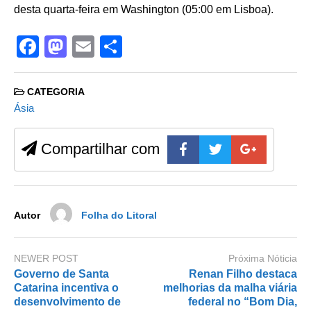
desta quarta-feira em Washington (05:00 em Lisboa).
F
M
E
S
a
a
m
h
c
st
ail
ar
CATEGORIA
e
o
e
Ásia
b
d
Compartilhar com
o
o
o
n
k
Autor
Folha do Litoral
NEWER POST
Próxima Nóticia
Governo de Santa
Renan Filho destaca
Catarina incentiva o
melhorias da malha viária
desenvolvimento de
federal no “Bom Dia,