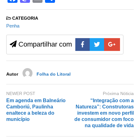
a
a
m
h
c
st
ail
ar
CATEGORIA
e
o
e
Penha
b
d
Compartilhar com
o
o
o
n
k
Autor
Folha do Litoral
NEWER POST
Próxima Nóticia
Em agenda em Balneário
“Integração com a
Camboriú, Paulinha
Natureza”: Construtoras
enaltece a beleza do
investem em novo perfil
município
de consumidor com foco
na qualidade de vida