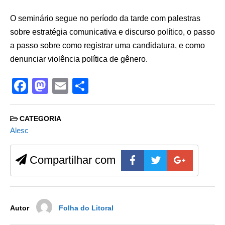
O seminário segue no período da tarde com palestras
sobre estratégia comunicativa e discurso político, o passo
a passo sobre como registrar uma candidatura, e como
denunciar violência política de gênero.
F
M
E
S
a
a
m
h
c
st
ail
ar
CATEGORIA
e
o
e
Alesc
b
d
Compartilhar com
o
o
o
n
k
Autor
Folha do Litoral