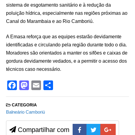
sistema de esgotamento sanitário e à redução da
poluição hídrica, especialmente nas regiões próximas ao
Canal do Marambaia e ao Rio Camboriú.
A Emasa reforça que as equipes estarão devidamente
identificadas e circulando pela região durante todo o dia.
Moradores são orientados a manter os sifões e caixas de
gordura devidamente vedados, e a permitir o acesso dos
técnicos caso necessário.
F
M
E
S
a
a
m
h
c
st
ail
ar
CATEGORIA
e
o
e
Balneário Camboriú
b
d
Compartilhar com
o
o