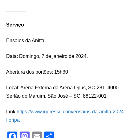
_______
Serviço
Ensaios da Anitta
Data: Domingo, 7 de janeiro de 2024.
Abertura dos portões: 15h30
Local: Arena Externa da Arena Opus, SC-281, 4000 –
Sertão do Maruim, São José – SC, 88122-001
Link:
https://www.ingresse.com/ensaios-da-anitta-2024-
floripa
F
M
E
S