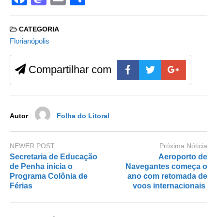
a
a
m
h
c
st
ail
ar
CATEGORIA
e
o
e
Florianópolis
b
d
Compartilhar com
o
o
o
n
k
Autor
Folha do Litoral
NEWER POST
Próxima Nóticia
Secretaria de Educação
Aeroporto de
de Penha inicia o
Navegantes começa o
Programa Colônia de
ano com retomada de
Férias
voos internacionais