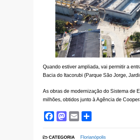
Quando estiver ampliada, vai permitir a ent
Bacia do Itacorubi (Parque São Jorge, Jard
As obras de modernização do Sistema de Es
milhões, obtidos junto à Agência de Cooper
F
M
E
S
a
a
m
h
c
st
ail
ar
Florianópolis
CATEGORIA