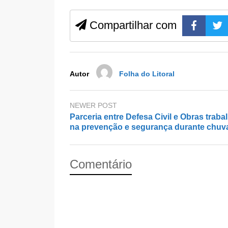
e
o
e
b
d
Compartilhar com
o
o
o
n
k
Autor
Folha do Litoral
NEWER POST
Parceria entre Defesa Civil e Obras trab
na prevenção e segurança durante chuv
Comentário