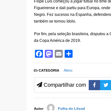
Filipe Luís começou a jogar futsal no time 
Figueirense e dali partiu para Europa, onde
Negro. Fez sucesso na Espanha, defendendo
também se tornou ídolo.
Por fim, pela seleção brasileira, disputou
da Copa América de 2019.
F
M
E
S
a
a
m
h
c
st
ail
ar
Alesc
CATEGORIA
e
o
e
b
d
Compartilhar com
o
o
o
n
k
Autor
Folha do Litoral