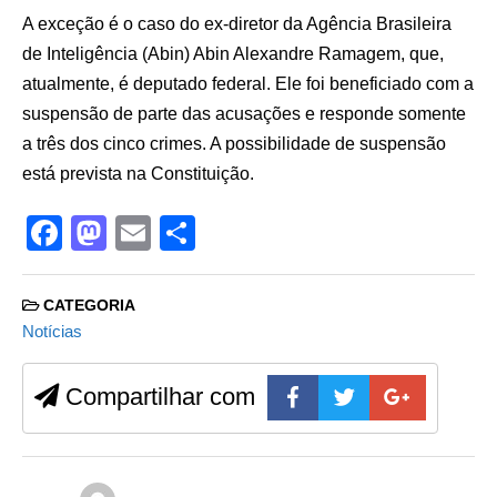
A exceção é o caso do ex-diretor da Agência Brasileira
de Inteligência (Abin) Abin Alexandre Ramagem, que,
atualmente, é deputado federal. Ele foi beneficiado com a
suspensão de parte das acusações e responde somente
a três dos cinco crimes. A possibilidade de suspensão
está prevista na Constituição.
F
M
E
S
a
a
m
h
c
st
ail
ar
CATEGORIA
e
o
e
Notícias
b
d
Compartilhar com
o
o
o
n
k