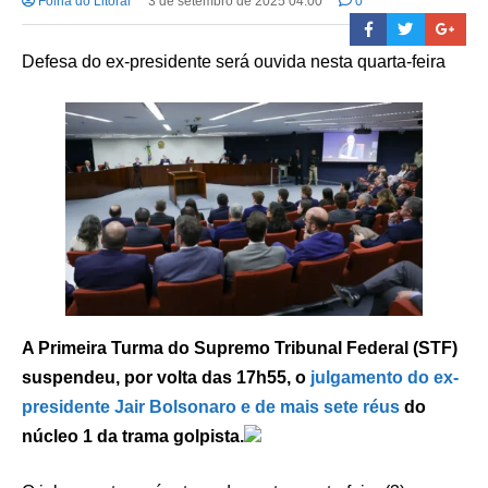
Folha do Litoral
3 de setembro de 2025 04:00
0
Defesa do ex-presidente será ouvida nesta quarta-feira
A Primeira Turma do Supremo Tribunal Federal (STF)
suspendeu, por volta das 17h55, o
julgamento do ex-
presidente Jair Bolsonaro e de mais sete réus
do
núcleo 1 da trama golpista.