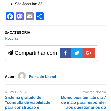
São Joaquim: 32
F
M
E
S
a
a
m
h
c
st
ail
ar
CATEGORIA
e
o
e
Notícias
b
d
Compartilhar com
o
o
o
n
k
Autor
Folha do Litoral
NEWER POST
Próxima Nóticia
Sistema gratuito de
Municípios têm até dia 7
“consulta de viabilidade”
de maio para responder
para construção é
aos questionários do