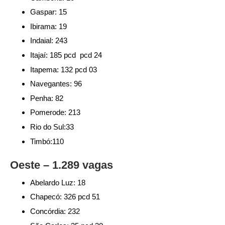
Gaspar: 15
Ibirama: 19
Indaial: 243
Itajaí: 185 pcd pcd 24
Itapema: 132 pcd 03
Navegantes: 96
Penha: 82
Pomerode: 213
Rio do Sul:33
Timbó:110
Oeste – 1.289 vagas
Abelardo Luz: 18
Chapecó: 326 pcd 51
Concórdia: 232