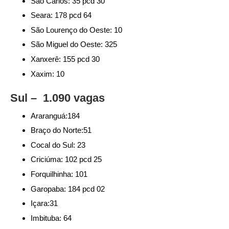
São Carlos: 35 pcd 30
Seara: 178 pcd 64
São Lourenço do Oeste: 10
São Miguel do Oeste: 325
Xanxerê: 155 pcd 30
Xaxim: 10
Sul – 1.090 vagas
Araranguá:184
Braço do Norte:51
Cocal do Sul: 23
Criciúma: 102 pcd 25
Forquilhinha: 101
Garopaba: 184 pcd 02
Içara:31
Imbituba: 64