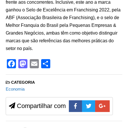
frente aos concorrentes. Inclusive, este ano a marca
ganhou o Selo de Excelência em Franchising 2022, pela
ABF (Associação Brasileira de Franchising), e o selo de
Melhor Franquia do Brasil pela Pequenas Empresas &
Grandes Negócios, ambas têm como objetivo distinguir
marcas que são referências das melhores práticas do
setor no país.
F
M
E
S
a
a
m
h
c
st
ail
ar
CATEGORIA
e
o
e
Economia
b
d
Compartilhar com
o
o
o
n
k