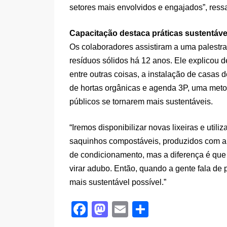
setores mais envolvidos e engajados”, ressa
Capacitação destaca práticas sustentáve
Os colaboradores assistiram a uma palestra 
resíduos sólidos há 12 anos. Ele explicou 
entre outras coisas, a instalação de casas
de hortas orgânicas e agenda 3P, uma meto
públicos se tornarem mais sustentáveis.
“Iremos disponibilizar novas lixeiras e utili
saquinhos compostáveis, produzidos com a
de condicionamento, mas a diferença é que
virar adubo. Então, quando a gente fala de
mais sustentável possível.”
F
M
E
S
a
a
m
h