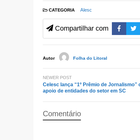
c
st
ail
ar
Alesc
CATEGORIA
e
o
e
b
d
Compartilhar com
o
o
o
n
k
Autor
Folha do Litoral
NEWER POST
Celesc lança “1º Prêmio de Jornalismo”
apoio de entidades do setor em SC
Comentário