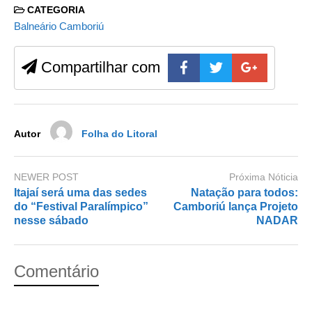
c
st
ail
ar
CATEGORIA
e
o
e
Balneário Camboriú
b
d
Compartilhar com
o
o
o
n
k
Autor
Folha do Litoral
NEWER POST
Próxima Nóticia
Itajaí será uma das sedes
Natação para todos:
do “Festival Paralímpico”
Camboriú lança Projeto
nesse sábado
NADAR
Comentário