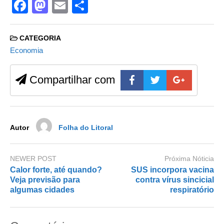
F
M
E
S
a
a
m
h
c
st
ail
ar
CATEGORIA
e
o
e
Economia
b
d
Compartilhar com
o
o
o
n
k
Autor
Folha do Litoral
NEWER POST
Próxima Nóticia
Calor forte, até quando?
SUS incorpora vacina
Veja previsão para
contra vírus sincicial
algumas cidades
respiratório