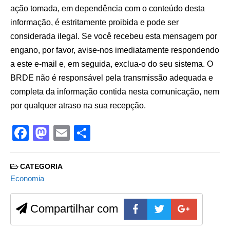
ação tomada, em dependência com o conteúdo desta
informação, é estritamente proibida e pode ser
considerada ilegal. Se você recebeu esta mensagem por
engano, por favor, avise-nos imediatamente respondendo
a este e-mail e, em seguida, exclua-o do seu sistema. O
BRDE não é responsável pela transmissão adequada e
completa da informação contida nesta comunicação, nem
por qualquer atraso na sua recepção.
F
M
E
S
a
a
m
h
c
st
ail
ar
CATEGORIA
e
o
e
Economia
b
d
Compartilhar com
o
o