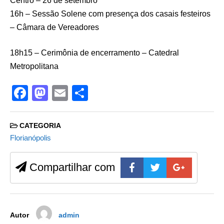
Centro – 26 de setembro
16h – Sessão Solene com presença dos casais festeiros
– Câmara de Vereadores
18h15 – Cerimônia de encerramento – Catedral
Metropolitana
F
M
E
S
a
a
m
h
c
st
ail
ar
CATEGORIA
e
o
e
Florianópolis
b
d
Compartilhar com
o
o
o
n
k
Autor
admin