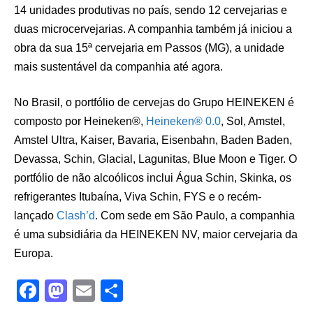
14 unidades produtivas no país, sendo 12 cervejarias e
duas microcervejarias. A companhia também já iniciou a
obra da sua 15ª cervejaria em Passos (MG), a unidade
mais sustentável da companhia até agora.
No Brasil, o portfólio de cervejas do Grupo HEINEKEN é
composto por Heineken®,
Heineken® 0.0
, Sol, Amstel,
Amstel Ultra, Kaiser, Bavaria, Eisenbahn, Baden Baden,
Devassa, Schin, Glacial, Lagunitas, Blue Moon e Tiger. O
portfólio de não alcoólicos inclui Água Schin, Skinka, os
refrigerantes Itubaína, Viva Schin, FYS e o recém-
lançado
Clash’d
. Com sede em São Paulo, a companhia
é uma subsidiária da HEINEKEN NV, maior cervejaria da
Europa.
F
M
E
S
a
a
m
h