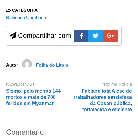
c
st
ail
ar
CATEGORIA
e
o
e
Balneário Camboriú
b
d
Compartilhar com
o
o
o
n
k
Autor
Folha do Litoral
NEWER POST
Próxima Nóticia
Sismo: pelo menos 144
Fabiano lota Alesc de
mortos e mais de 700
trabalhadores em defesa
feridos em Myanmar
da Casan pública,
fortalecida e eficiente
Comentário