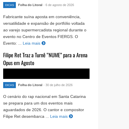
Folha do Litoral
- 6 de agosto de 2026
DICAS
Fabricante suína aposta em conveniência,
versatilidade e expansão de portfólio voltada
ao varejo supermercadista regional durante o
evento no Centro de Eventos FIERGS. O
Evento: ...
Leia mais
Filipe Ret Traz a Turnê “NUME” para a Arena
Opus em Agosto
Folha do Litoral
- 30 de julho de 2026
DICAS
O cenário do rap nacional em Santa Catarina
se prepara para um dos eventos mais
aguardados de 2026. O cantor e compositor
Filipe Ret desembarca ...
Leia mais