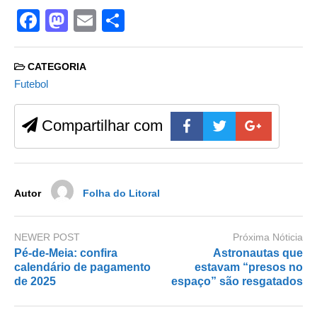
F
M
E
S
a
a
m
h
c
st
ail
ar
CATEGORIA
e
o
e
Futebol
b
d
Compartilhar com
o
o
o
n
k
Autor
Folha do Litoral
NEWER POST
Próxima Nóticia
Pé-de-Meia: confira
Astronautas que
calendário de pagamento
estavam “presos no
de 2025
espaço” são resgatados