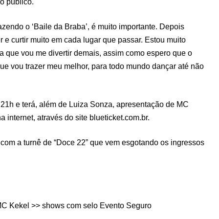
o público.
azendo o ‘Baile da Braba’, é muito importante. Depois
 e curtir muito em cada lugar que passar. Estou muito
za que vou me divertir demais, assim como espero que o
que vou trazer meu melhor, para todo mundo dançar até não
1h e terá, além de Luiza Sonza, apresentação de MC
internet, através do site blueticket.com.br.
s com a turnê de “Doce 22” que vem esgotando os ingressos
MC Kekel >> shows com selo Evento Seguro