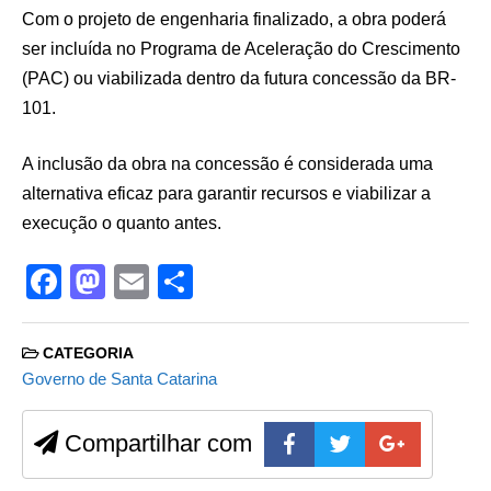
Com o projeto de engenharia finalizado, a obra poderá
ser incluída no Programa de Aceleração do Crescimento
(PAC) ou viabilizada dentro da futura concessão da BR-
101.
A inclusão da obra na concessão é considerada uma
alternativa eficaz para garantir recursos e viabilizar a
execução o quanto antes.
F
M
E
S
a
a
m
h
c
st
ail
ar
CATEGORIA
e
o
e
Governo de Santa Catarina
b
d
Compartilhar com
o
o