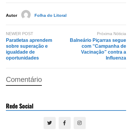
o
n
k
Autor
Folha do Litoral
NEWER POST
Próxima Nóticia
Paratletas aprendem
Balneário Piçarras segue
sobre superação e
com “Campanha de
igualdade de
Vacinação” contra a
oportunidades
Influenza
Comentário
Rede Social