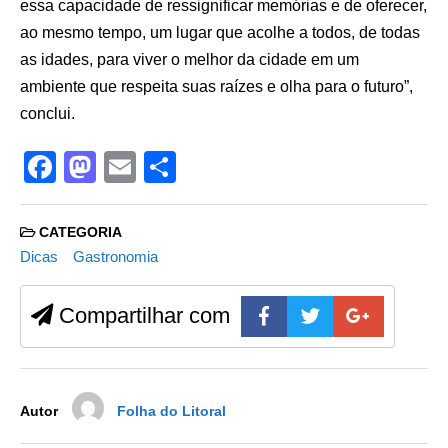
essa capacidade de ressignificar memórias e de oferecer,
ao mesmo tempo, um lugar que acolhe a todos, de todas
as idades, para viver o melhor da cidade em um
ambiente que respeita suas raízes e olha para o futuro”,
conclui.
F
M
E
S
a
a
m
h
c
st
ail
ar
CATEGORIA
e
o
e
Dicas
Gastronomia
b
d
Compartilhar com
o
o
o
n
k
Autor
Folha do Litoral